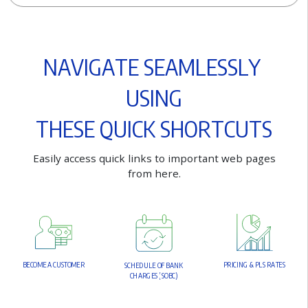
N
A
V
I
G
A
T
E
S
E
A
M
L
E
S
S
L
Y
U
S
I
N
G
T
H
E
S
E
Q
U
I
C
K
S
H
O
R
T
C
U
T
S
E
a
s
i
l
y
a
c
c
e
s
s
q
u
i
c
k
l
i
n
k
s
t
o
i
m
p
o
r
t
a
n
t
w
e
b
p
a
g
e
s
f
r
o
m
h
e
r
e
.
B
E
C
O
M
E
A
C
U
S
T
O
M
E
R
P
R
I
C
I
N
G
&
P
L
S
R
A
T
E
S
S
C
H
E
D
U
L
E
O
F
B
A
N
K
C
H
A
R
G
E
S
(
S
O
B
C
)