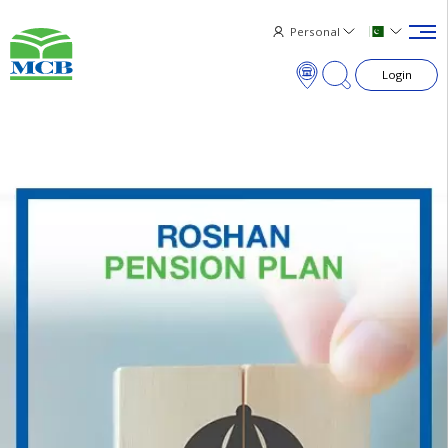
Personal
Login
×