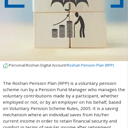
Personal
Roshan Digital Account
Roshan Pension Plan (RPP)
T
h
e
R
o
s
h
a
n
P
e
n
s
i
o
n
P
l
a
n
(
R
P
P
)
i
s
a
v
o
l
u
n
t
a
r
y
p
e
n
s
i
o
n
s
c
h
e
m
e
r
u
n
b
y
a
P
e
n
s
i
o
n
F
u
n
d
M
a
n
a
g
e
r
w
h
o
m
a
n
a
g
e
s
t
h
e
v
o
l
u
n
t
a
r
y
c
o
n
t
r
i
b
u
t
i
o
n
s
m
a
d
e
b
y
a
p
a
r
t
i
c
i
p
a
n
t
,
w
h
e
t
h
e
r
e
m
p
l
o
y
e
d
o
r
n
o
t
,
o
r
b
y
a
n
e
m
p
l
o
y
e
r
o
n
h
i
s
b
e
h
a
l
f
,
b
a
s
e
d
o
n
V
o
l
u
n
t
a
r
y
P
e
n
s
i
o
n
S
c
h
e
m
e
R
u
l
e
s
,
2
0
0
5
.
I
t
i
s
a
s
a
v
i
n
g
m
e
c
h
a
n
i
s
m
w
h
e
r
e
a
n
i
n
d
i
v
i
d
u
a
l
s
a
v
e
s
f
r
o
m
h
i
s
/
h
e
r
c
u
r
r
e
n
t
i
n
c
o
m
e
i
n
o
r
d
e
r
t
o
r
e
t
a
i
n
f
n
a
n
c
i
a
l
s
e
c
u
r
i
t
y
a
n
d
c
o
m
f
o
r
t
i
n
t
e
r
m
s
o
f
r
e
g
u
l
a
r
i
n
c
o
m
e
a
f
t
e
r
r
e
t
i
r
e
m
e
n
t
.