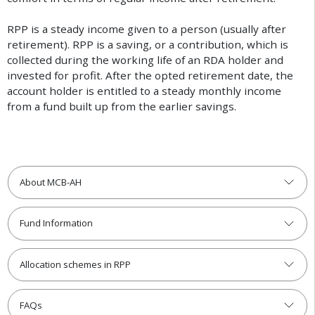
R
P
P
i
s
a
s
t
e
a
d
y
i
n
c
o
m
e
g
i
v
e
n
t
o
a
p
e
r
s
o
n
(
u
s
u
a
l
l
y
a
f
t
e
r
r
e
t
i
r
e
m
e
n
t
)
.
R
P
P
i
s
a
s
a
v
i
n
g
,
o
r
a
c
o
n
t
r
i
b
u
t
i
o
n
,
w
h
i
c
h
i
s
c
o
l
l
e
c
t
e
d
d
u
r
i
n
g
t
h
e
w
o
r
k
i
n
g
l
i
f
e
o
f
a
n
R
D
A
h
o
l
d
e
r
a
n
d
i
n
v
e
s
t
e
d
f
o
r
p
r
o
f
t
.
A
f
t
e
r
t
h
e
o
p
t
e
d
r
e
t
i
r
e
m
e
n
t
d
a
t
e
,
t
h
e
a
c
c
o
u
n
t
h
o
l
d
e
r
i
s
e
n
t
i
t
l
e
d
t
o
a
s
t
e
a
d
y
m
o
n
t
h
l
y
i
n
c
o
m
e
f
r
o
m
a
f
u
n
d
b
u
i
l
t
u
p
f
r
o
m
t
h
e
e
a
r
l
i
e
r
s
a
v
i
n
g
s
.
About MCB-AH
Fund Information
Allocation schemes in RPP
FAQs