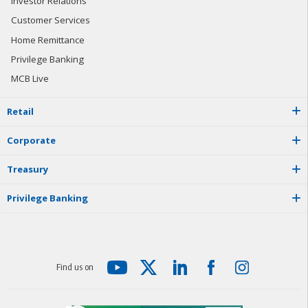
Investor Relations
Customer Services
Home Remittance
Privilege Banking
MCB Live
R
e
t
a
i
l
C
o
r
p
o
r
a
t
e
T
r
e
a
s
u
r
y
P
r
i
v
i
l
e
g
e
B
a
n
k
i
n
g
F
i
n
d
u
s
o
n