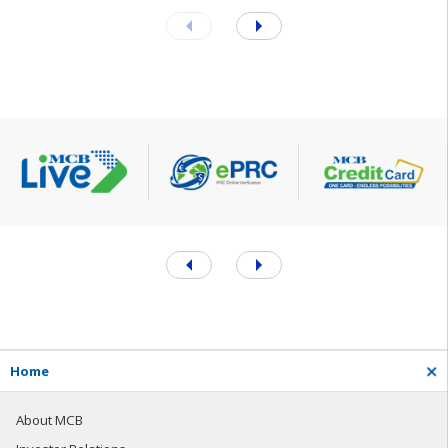
H
o
m
e
About MCB