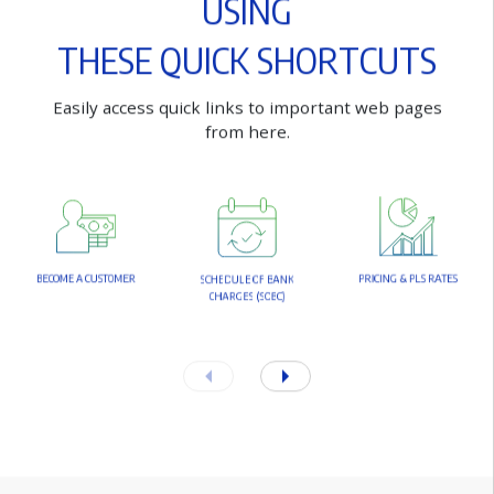
U
S
I
N
G
T
H
E
S
E
Q
U
I
C
K
S
H
O
R
T
C
U
T
S
E
a
s
i
l
y
a
c
c
e
s
s
q
u
i
c
k
l
i
n
k
s
t
o
i
m
p
o
r
t
a
n
t
w
e
b
p
a
g
e
s
f
r
o
m
h
e
r
e
.
B
E
C
O
M
E
A
C
U
S
T
O
M
E
R
P
R
I
C
I
N
G
&
P
L
S
R
A
T
E
S
S
C
H
E
D
U
L
E
O
F
B
A
N
K
C
H
A
R
G
E
S
(
S
O
B
C
)