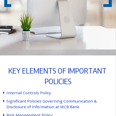
K
E
Y
E
L
E
M
E
N
T
S
O
F
I
M
P
O
R
T
A
N
T
P
O
L
I
C
I
E
S
I
n
t
e
r
n
a
l
C
o
n
t
r
o
l
s
P
o
l
i
c
y
S
i
g
n
i
f
c
a
n
t
P
o
l
i
c
i
e
s
G
o
v
e
r
n
i
n
g
C
o
m
m
u
n
i
c
a
t
i
o
n
&
D
i
s
c
l
o
s
u
r
e
o
f
I
n
f
o
r
m
a
t
i
o
n
a
t
M
C
B
B
a
n
k
R
i
s
k
M
a
n
a
g
e
m
e
n
t
P
o
l
i
c
y