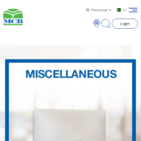
Personal
Login
×