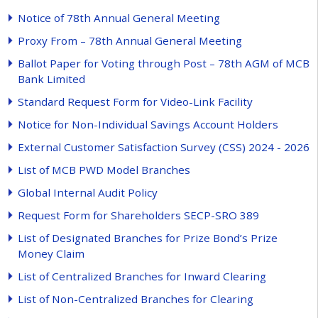
N
o
t
i
c
e
o
f
7
8
t
h
A
n
n
u
a
l
G
e
n
e
r
a
l
M
e
e
t
i
n
g
P
r
o
x
y
F
r
o
m
–
7
8
t
h
A
n
n
u
a
l
G
e
n
e
r
a
l
M
e
e
t
i
n
g
B
a
l
l
o
t
P
a
p
e
r
f
o
r
V
o
t
i
n
g
t
h
r
o
u
g
h
P
o
s
t
–
7
8
t
h
A
G
M
o
f
M
C
B
B
a
n
k
L
i
m
i
t
e
d
S
t
a
n
d
a
r
d
R
e
q
u
e
s
t
F
o
r
m
f
o
r
V
i
d
e
o
-
L
i
n
k
F
a
c
i
l
i
t
y
N
o
t
i
c
e
f
o
r
N
o
n
-
I
n
d
i
v
i
d
u
a
l
S
a
v
i
n
g
s
A
c
c
o
u
n
t
H
o
l
d
e
r
s
E
x
t
e
r
n
a
l
C
u
s
t
o
m
e
r
S
a
t
i
s
f
a
c
t
i
o
n
S
u
r
v
e
y
(
C
S
S
)
2
0
2
4
-
2
0
2
6
L
i
s
t
o
f
M
C
B
P
W
D
M
o
d
e
l
B
r
a
n
c
h
e
s
G
l
o
b
a
l
I
n
t
e
r
n
a
l
A
u
d
i
t
P
o
l
i
c
y
R
e
q
u
e
s
t
F
o
r
m
f
o
r
S
h
a
r
e
h
o
l
d
e
r
s
S
E
C
P
-
S
R
O
3
8
9
L
i
s
t
o
f
D
e
s
i
g
n
a
t
e
d
B
r
a
n
c
h
e
s
f
o
r
P
r
i
z
e
B
o
n
d
’
s
P
r
i
z
e
M
o
n
e
y
C
l
a
i
m
L
i
s
t
o
f
C
e
n
t
r
a
l
i
z
e
d
B
r
a
n
c
h
e
s
f
o
r
I
n
w
a
r
d
C
l
e
a
r
i
n
g
L
i
s
t
o
f
N
o
n
-
C
e
n
t
r
a
l
i
z
e
d
B
r
a
n
c
h
e
s
f
o
r
C
l
e
a
r
i
n
g