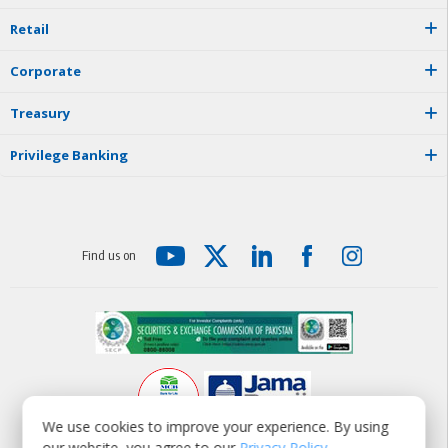
R
e
t
a
i
l
C
o
r
p
o
r
a
t
e
T
r
e
a
s
u
r
y
P
r
i
v
i
l
e
g
e
B
a
n
k
i
n
g
F
i
n
d
u
s
o
n
We use cookies to improve your experience. By using
our website, you agree to our
Privacy Policy
.