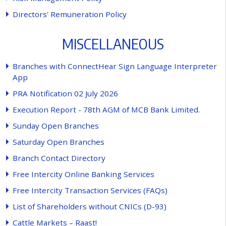
D
i
r
e
c
t
o
r
s
'
R
e
m
u
n
e
r
a
t
i
o
n
P
o
l
i
c
y
M
I
S
C
E
L
L
A
N
E
O
U
S
B
r
a
n
c
h
e
s
w
i
t
h
C
o
n
n
e
c
t
H
e
a
r
S
i
g
n
L
a
n
g
u
a
g
e
I
n
t
e
r
p
r
e
t
e
r
A
p
p
P
R
A
N
o
t
i
f
c
a
t
i
o
n
0
2
J
u
l
y
2
0
2
6
E
x
e
c
u
t
i
o
n
R
e
p
o
r
t
-
7
8
t
h
A
G
M
o
f
M
C
B
B
a
n
k
L
i
m
i
t
e
d
.
S
u
n
d
a
y
O
p
e
n
B
r
a
n
c
h
e
s
S
a
t
u
r
d
a
y
O
p
e
n
B
r
a
n
c
h
e
s
B
r
a
n
c
h
C
o
n
t
a
c
t
D
i
r
e
c
t
o
r
y
F
r
e
e
I
n
t
e
r
c
i
t
y
O
n
l
i
n
e
B
a
n
k
i
n
g
S
e
r
v
i
c
e
s
F
r
e
e
I
n
t
e
r
c
i
t
y
T
r
a
n
s
a
c
t
i
o
n
S
e
r
v
i
c
e
s
(
F
A
Q
s
)
L
i
s
t
o
f
S
h
a
r
e
h
o
l
d
e
r
s
w
i
t
h
o
u
t
C
N
I
C
s
(
D
-
9
3
)
C
a
t
t
l
e
M
a
r
k
e
t
s
–
R
a
a
s
t
!