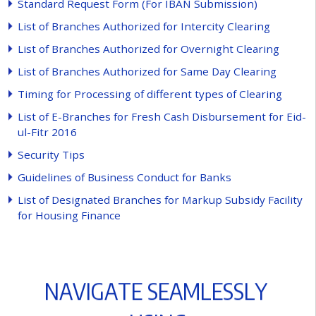
S
t
a
n
d
a
r
d
R
e
q
u
e
s
t
F
o
r
m
(
F
o
r
I
B
A
N
S
u
b
m
i
s
s
i
o
n
)
L
i
s
t
o
f
B
r
a
n
c
h
e
s
A
u
t
h
o
r
i
z
e
d
f
o
r
I
n
t
e
r
c
i
t
y
C
l
e
a
r
i
n
g
L
i
s
t
o
f
B
r
a
n
c
h
e
s
A
u
t
h
o
r
i
z
e
d
f
o
r
O
v
e
r
n
i
g
h
t
C
l
e
a
r
i
n
g
L
i
s
t
o
f
B
r
a
n
c
h
e
s
A
u
t
h
o
r
i
z
e
d
f
o
r
S
a
m
e
D
a
y
C
l
e
a
r
i
n
g
T
i
m
i
n
g
f
o
r
P
r
o
c
e
s
s
i
n
g
o
f
d
i
f
e
r
e
n
t
t
y
p
e
s
o
f
C
l
e
a
r
i
n
g
L
i
s
t
o
f
E
-
B
r
a
n
c
h
e
s
f
o
r
F
r
e
s
h
C
a
s
h
D
i
s
b
u
r
s
e
m
e
n
t
f
o
r
E
i
d
-
u
l
-
F
i
t
r
2
0
1
6
S
e
c
u
r
i
t
y
T
i
p
s
G
u
i
d
e
l
i
n
e
s
o
f
B
u
s
i
n
e
s
s
C
o
n
d
u
c
t
f
o
r
B
a
n
k
s
L
i
s
t
o
f
D
e
s
i
g
n
a
t
e
d
B
r
a
n
c
h
e
s
f
o
r
M
a
r
k
u
p
S
u
b
s
i
d
y
F
a
c
i
l
i
t
y
f
o
r
H
o
u
s
i
n
g
F
i
n
a
n
c
e
N
A
V
I
G
A
T
E
S
E
A
M
L
E
S
S
L
Y