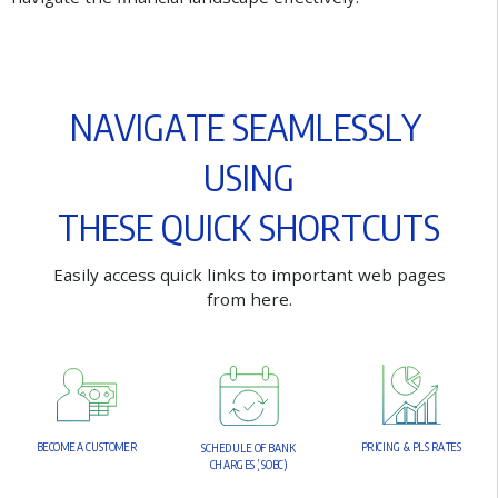
N
A
V
I
G
A
T
E
S
E
A
M
L
E
S
S
L
Y
U
S
I
N
G
T
H
E
S
E
Q
U
I
C
K
S
H
O
R
T
C
U
T
S
E
a
s
i
l
y
a
c
c
e
s
s
q
u
i
c
k
l
i
n
k
s
t
o
i
m
p
o
r
t
a
n
t
w
e
b
p
a
g
e
s
f
r
o
m
h
e
r
e
.
B
E
C
O
M
E
A
C
U
S
T
O
M
E
R
P
R
I
C
I
N
G
&
P
L
S
R
A
T
E
S
S
C
H
E
D
U
L
E
O
F
B
A
N
K
C
H
A
R
G
E
S
(
S
O
B
C
)