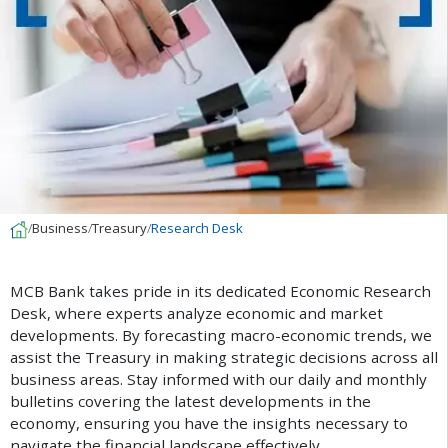
Business
Treasury
Research Desk
M
C
B
B
a
n
k
t
a
k
e
s
p
r
i
d
e
i
n
i
t
s
d
e
d
i
c
a
t
e
d
E
c
o
n
o
m
i
c
R
e
s
e
a
r
c
h
D
e
s
k
,
w
h
e
r
e
e
x
p
e
r
t
s
a
n
a
l
y
z
e
e
c
o
n
o
m
i
c
a
n
d
m
a
r
k
e
t
d
e
v
e
l
o
p
m
e
n
t
s
.
B
y
f
o
r
e
c
a
s
t
i
n
g
m
a
c
r
o
-
e
c
o
n
o
m
i
c
t
r
e
n
d
s
,
w
e
a
s
s
i
s
t
t
h
e
T
r
e
a
s
u
r
y
i
n
m
a
k
i
n
g
s
t
r
a
t
e
g
i
c
d
e
c
i
s
i
o
n
s
a
c
r
o
s
s
a
l
l
b
u
s
i
n
e
s
s
a
r
e
a
s
.
S
t
a
y
i
n
f
o
r
m
e
d
w
i
t
h
o
u
r
d
a
i
l
y
a
n
d
m
o
n
t
h
l
y
b
u
l
l
e
t
i
n
s
c
o
v
e
r
i
n
g
t
h
e
l
a
t
e
s
t
d
e
v
e
l
o
p
m
e
n
t
s
i
n
t
h
e
e
c
o
n
o
m
y
,
e
n
s
u
r
i
n
g
y
o
u
h
a
v
e
t
h
e
i
n
s
i
g
h
t
s
n
e
c
e
s
s
a
r
y
t
o
n
a
v
i
g
a
t
e
t
h
e
f
n
a
n
c
i
a
l
l
a
n
d
s
c
a
p
e
e
f
e
c
t
i
v
e
l
y
.