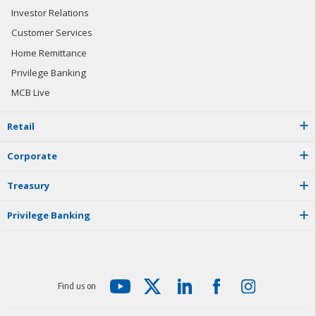
Investor Relations
Customer Services
Home Remittance
Privilege Banking
MCB Live
R
e
t
a
i
l
C
o
r
p
o
r
a
t
e
T
r
e
a
s
u
r
y
P
r
i
v
i
l
e
g
e
B
a
n
k
i
n
g
F
i
n
d
u
s
o
n