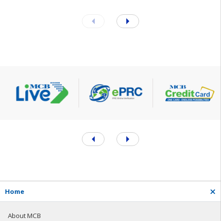
H
o
m
e
About MCB