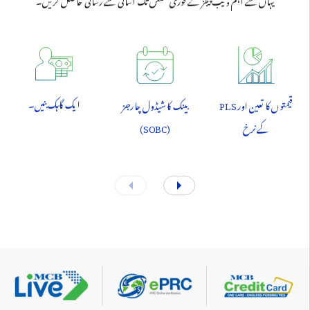
ایک گاہک بنیں۔
قیمتوں کا تعین اور PLS
بینک کا شیڈول چارجز
کے نرخ
(SOBC)