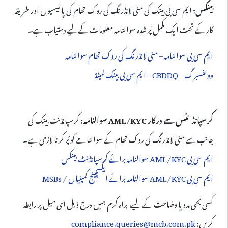
بینکس:
ایم سی بی بینک کی منی لانڈرنگ کی روک تھام کی پالیسیوں اور طریقہ
کار کے تحت ایک مکمل پُر شدہ سوالنامہ معلومات کے لیے دستیاب ہے۔
ایم سی بی سوالنامہ – منی لانڈرنگ کی روک تھام سوالنامہ
وولفسبرگ – CBDDQ – ایم سی بی بینک لمیٹڈ
کرسپانڈنٹس سے درکار AML/KYC سوالنامہ:
کرسپانڈنٹ بینک کی
جانب سے منی لانڈرنگ کی روک تھام کے سوالنامے کو پُر کرنا لازمی ہے۔
ایم سی بی AML/KYC سوالنامہ برائے کرسپانڈنٹ بینکس
ایم سی بی AML/KYC سوالنامہ برائے ایکسچینج کمپنیاں / MSBs
کسی بھی مدد یا وضاحت کے لیے، براہ کرم ہمیں درج ذیل ای میل پر رابطہ
کریں:
compliance.queries@mcb.com.pk