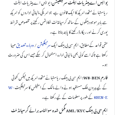
یو ایس اے پیٹریاٹ ایکٹ سرٹیفکیشن:
یو ایس اے پیٹریاٹ ایکٹ
ریاستہائے متحدہ امریکہ کا ایک قانون ہے، جو امریکی مالیاتی اداروں کو امریکہ
سے باہر موجود بینکوں کے ساتھ کرسپانڈنٹ اکاؤنٹس رکھنے پر مخصوص شرائط
پوری کرنے اور ریکارڈ رکھنے کا پابند بناتا ہے۔
حتمی قواعد کے مطابق، ایم سی بی بینک ایک
سرٹیفکیشن
/
دوبارہ تصدیق
مہیا
رکھتا ہے تاکہ اسے کوئی بھی مالیاتی ادارہ استعمال کر سکے جسے اس کی ضرورت
ہو۔
فارم W8-BEN:
ایم سی بی بینک ریاستہائے متحدہ امریکہ میں ٹیکس کٹوتی
کے لیے بیرون ملک مستفید ہونے والے مالک کے اسٹیٹس کا سرٹیفکیٹ
W-
8BEN-E
کے طور پر معلومات کے لیے رکھتا ہے۔
ایم سی بی بینک AML/KYC مکمل شدہ سوالنامہ برائے کرسپانڈنٹ