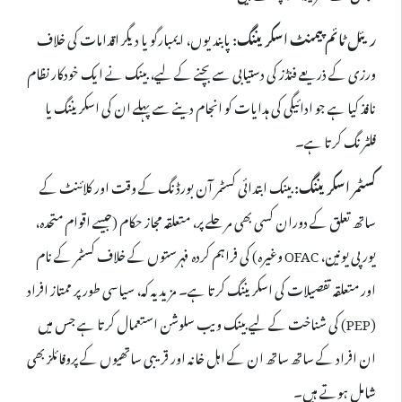
ریئل ٹائم پیمنٹ اسکریننگ:
پابندیوں، ایمبارگو یا دیگر اقدامات کی خلاف
ورزی کے ذریعے فنڈز کی دستیابی سے بچنے کے لیے، بینک نے ایک خودکار نظام
نافذ کیا ہے جو ادائیگی کی ہدایات کو انجام دینے سے پہلے ان کی اسکریننگ یا
فلٹرنگ کرتا ہے۔
کسٹمر اسکریننگ:
بینک ابتدائی کسٹمر آن بورڈنگ کے وقت اور کلائنٹ کے
ساتھ تعلق کے دوران کسی بھی مرحلے پر، متعلقہ مجاز حکام (جیسے اقوام متحدہ،
یورپی یونین، OFAC وغیرہ) کی فراہم کردہ فہرستوں کے خلاف کسٹمر کے نام
اور متعلقہ تفصیلات کی اسکریننگ کرتا ہے۔ مزید یہ کہ، سیاسی طور پر ممتاز افراد
(PEP) کی شناخت کے لیے بینک ویب سلوشن استعمال کرتا ہے جس میں
ان افراد کے ساتھ ساتھ ان کے اہل خانہ اور قریبی ساتھیوں کے پروفائلز بھی
شامل ہوتے ہیں۔