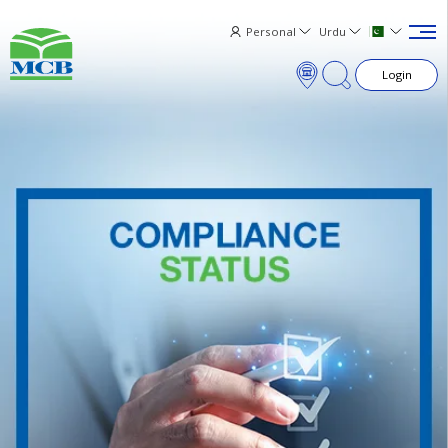
Personal
Urdu
Login
×