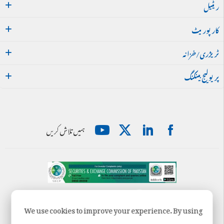
ریٹیل
کارپوریٹ
ٹریژری/خزانہ
پریولیج بینکنگ
ہمیں تلاش کریں
We use cookies to improve your experience. By using