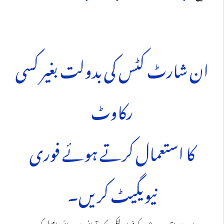
ان شارٹ کٹس کی بدولت بغیر کسی
رکاوٹ
کا استعمال کرتے ہوئے فوری
نیویگیٹ کریں۔
یہاں سے اہم ویب پیجز کے فوری لنکس تک آسانی سے رسائی حاصل کریں۔