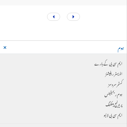
ہوم
ایم سی بی کے بارے
انویسٹر ریلیشنز
کسٹمر سروسز
ہوم ریمیٹینس
پریولیج بینکنگ
ایم سی بی لائیو