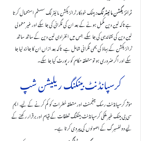
ٹرانزیکشن مانیٹرنگ:
بینک خودکار ٹرانزیکشن مانیٹرنگ سسٹم استعمال کرتا
ہے تاکہ لین دین مکمل ہونے کے بعد ان کی نگرانی کی جا سکے اور غیر معمولی
لین دین کی نشاندہی کی جا سکے، جس میں انفرادی لین دین کے ساتھ ساتھ
ٹرانزیکشن کے بہاؤ کی بھی نگرانی شامل ہے، تاکہ بعد ازاں ان کا جائزہ لیا جا
سکے اور اگر ضروری ہو تو متعلقہ حکام کو رپورٹ کیا جا سکے۔
کرسپانڈنٹ بینکنگ ریلیشن شپ
مؤثر کرسپانڈنٹ رسک مینجمنٹ اور متعلقہ خطرات کو کم کرنے کے لیے، ایم
سی بی بینک غیر ملکی کرسپانڈنٹ بینکنگ تعلقات کے قیام اور برقرار رکھنے کے
لیے وولفسبرگ کے اصولوں کی پیروی کرتا ہے۔