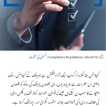
About Us
Compliance Regulations
تعمیل کی حیثیت
کمپلائنس اینڈ کنٹرولز گروپ ایک آزاد فنکشن ہے جو بینک کے کمپلائنس رسک
(یعنی ان خطرات سے جو پابندیوں، مالی نقصان یا بینک کی ساکھ کو نقصان
پہنچانے کا سبب بن سکتے ہیں جیسے کہ قوانین، ضوابط، کوڈز آف پریکٹس وغیرہ
کی خلاف ورزی) کی شناخت، جائزہ، مشورہ، نگرانی اور رپورٹنگ کرتا ہے۔